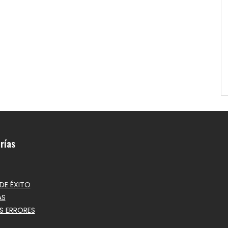
rías
DE ÉXITO
AS
S ERRORES