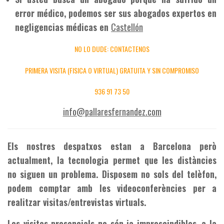
error médico, podemos ser sus abogados expertos en
negligencias médicas en
Castellón
NO LO DUDE: CONTACTENOS
PRIMERA VISITA (FISICA O VIRTUAL) GRATUITA Y SIN COMPROMISO
936 91 73 50
info@pallaresfernandez.com
Els nostres despatxos estan a Barcelona però
actualment, la tecnologia permet que les distàncies
no siguen un problema. Disposem no sols del telèfon,
podem comptar amb les videoconferències per a
realitzar visitas/entrevistas virtuals.
Les visites presencials no són ja imprescindibles, a la