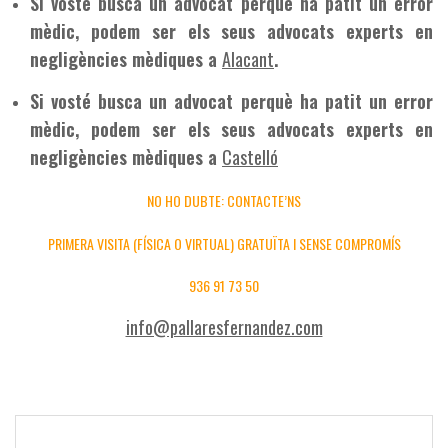
Si vosté busca un advocat perquè ha patit un error
mèdic, podem ser els seus advocats experts en
negligències mèdiques a
Alacant
.
Si vosté busca un advocat perquè ha patit un error
mèdic, podem ser els seus advocats experts en
negligències mèdiques a
Castelló
NO HO DUBTE: CONTACTE’NS
PRIMERA VISITA (FÍSICA O VIRTUAL) GRATUÏTA I SENSE COMPROMÍS
936 91 73 50
info@pallaresfernandez.com