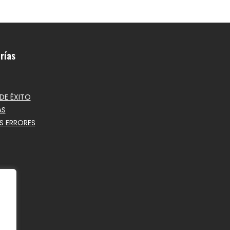
rías
DE ÉXITO
AS
S ERRORES