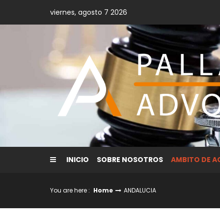
Skip
viernes, agosto 7 2026
to
content
INICIO
SOBRE NOSOTROS
AMBITO DE 
You are here :
Home
ANDALUCIA