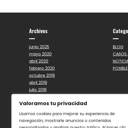
Archivos
Catego
junio 2025
BLOG
mayo 2020
CASOS 
abril 2020
NOTICI
febrero 2020
POSIBLE
octubre 2019
abril 2019
julio 2018
mayo 2018
Valoramos tu privacidad
marzo 2018
octubre 2017
Usamos cookies para mejorar su experiencia de
mayo 2017
navegación, mostrarle anuncios o contenidos
marzo 2017
personalizados y analizar nuestro tráfico. Al hacer clic