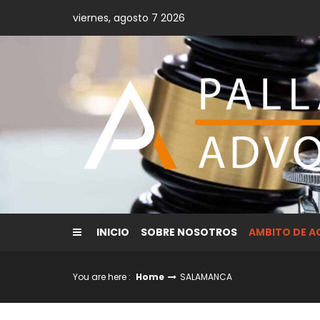
Skip
viernes, agosto 7 2026
to
content
INICIO
SOBRE NOSOTROS
AMBITO DE 
You are here :
Home
SALAMANCA