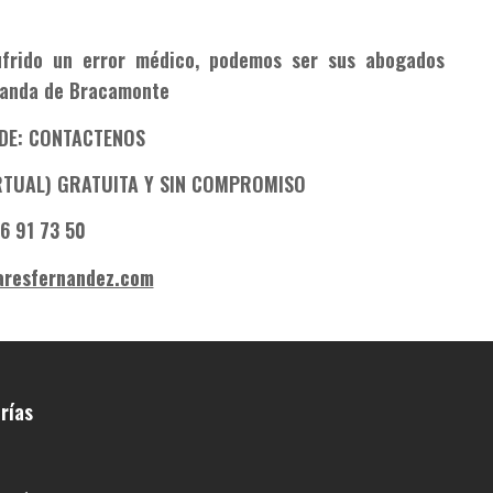
frido un error médico, podemos ser sus abogados
randa de Bracamonte
DE: CONTACTENOS
IRTUAL) GRATUITA Y SIN COMPROMISO
6 91 73 50
aresfernandez.com
rías