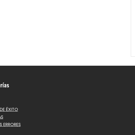
rías
DE ÉXITO
AS
S ERRORES