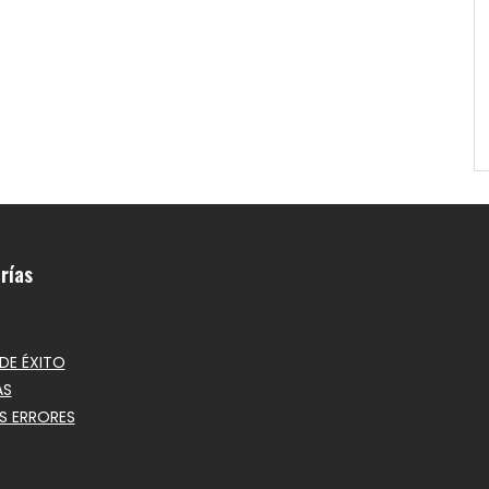
rías
DE ÉXITO
AS
S ERRORES