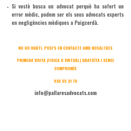
Si vostè busca un advocat perquè ha sofert un
error mèdic, podem ser els seus advocats experts
en negligències mèdiques a Puigcerdà.
NO HO DUBTI, POSI’S EN CONTACTE AMB NOSALTRES
PRIMERA VISITA (FISICA O VIRTUAL) GRATUÏTA I SENSE
COMPROMÍS
936 55 31 70
info@pallaresadvocats.com