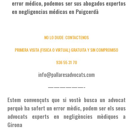
error médico, podemos ser sus abogados expertos
en negligencias médicas en Puigcerdà
NO LO DUDE: CONTACTENOS
PRIMERA VISITA (FISICA O VIRTUAL) GRATUITA Y SIN COMPROMISO
936 55 31 70
info@pallaresadvocats.com
——————-
Estem convençuts que si vostè busca un advocat
perquè ha sofert un error mèdic, podem ser els seus
advocats experts en negligències mèdiques a
Girona