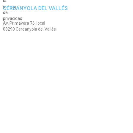
la
polícita
CERDANYOLA DEL VALLÉS
de
privacidad
Av. Primavera 76, local
08290 Cerdanyola del Vallès