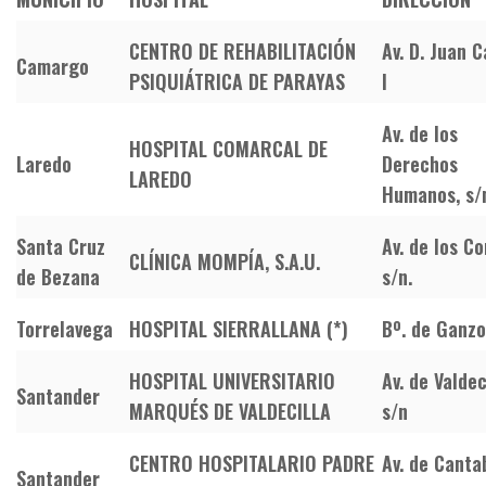
CENTRO DE REHABILITACIÓN
Av. D. Juan C
Camargo
PSIQUIÁTRICA DE PARAYAS
I
Av. de los
HOSPITAL COMARCAL DE
Laredo
Derechos
LAREDO
Humanos, s/
Santa Cruz
Av. de los C
CLÍNICA MOMPÍA, S.A.U.
de Bezana
s/n.
Torrelavega
HOSPITAL SIERRALLANA (*)
Bº. de Ganzo
HOSPITAL UNIVERSITARIO
Av. de Valdec
Santander
MARQUÉS DE VALDECILLA
s/n
CENTRO HOSPITALARIO PADRE
Av. de Canta
Santander