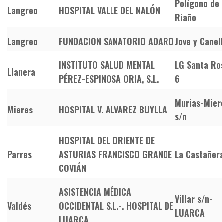
Polígono de
Langreo
HOSPITAL VALLE DEL NALÓN
Riaño
Langreo
FUNDACION SANATORIO ADARO
Jove y Canell
INSTITUTO SALUD MENTAL
LG Santa Ro
Llanera
PÉREZ-ESPINOSA ORIA, S.L.
6
Murias-Mier
Mieres
HOSPITAL V. ALVAREZ BUYLLA
s/n
HOSPITAL DEL ORIENTE DE
Parres
ASTURIAS FRANCISCO GRANDE
La Castañera
COVIÁN
ASISTENCIA MÉDICA
Villar s/n-
Valdés
OCCIDENTAL S.L.-. HOSPITAL DE
LUARCA
LUARCA